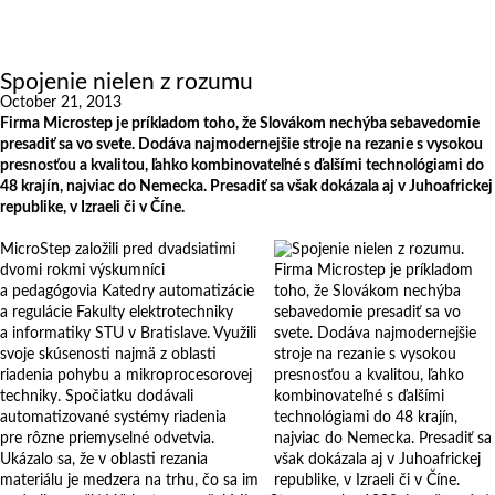
Exhibitions
References
About us
Spojenie nielen z rozumu
October 21, 2013
Firma Microstep je príkladom toho, že Slovákom nechýba sebavedomie
presadiť sa vo svete. Dodáva najmodernejšie stroje na rezanie s vysokou
presnosťou a kvalitou, ľahko kombinovateľné s ďalšími technológiami do
48 krajín, najviac do Nemecka. Presadiť sa však dokázala aj v Juhoafrickej
republike, v Izraeli či v Číne.
MicroStep založili pred dvadsiatimi
dvomi rokmi výskumníci
a pedagógovia Katedry automatizácie
a regulácie Fakulty elektrotechniky
a informatiky STU v Bratislave. Využili
svoje skúsenosti najmä z oblasti
riadenia pohybu a mikroprocesorovej
techniky. Spočiatku dodávali
automatizované systémy riadenia
pre rôzne priemyselné odvetvia.
Ukázalo sa, že v oblasti rezania
materiálu je medzera na trhu, čo sa im