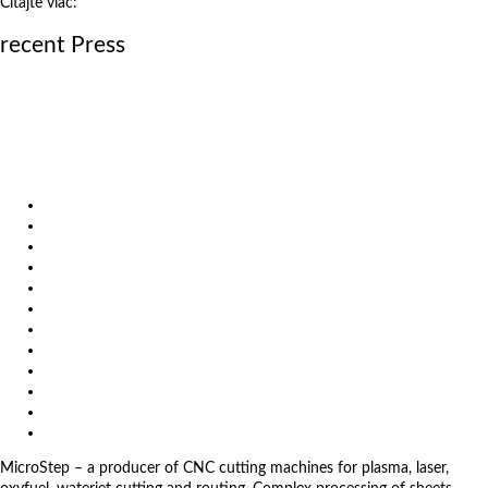
Čítajte viac:
http://tlacovespravy.sme.sk/ts/2826/spojenie-nielen-z-
rozumu/#rf=hp-p#ixzz2iQkNNzeS
recent Press
October 17, 2018
mCAM – efektívne riešenie na rezanie 3D dielov
October 7, 2018
Rezanie rúr robotom
September 7, 2018
Laserové rezacie stroje pre veľkoplošné aplikácie
Products
Solutions
Video
News
Exhibitions
References
About us
Impressum
General Terms and Conditions
Download
Client Zone
Privacy Policy
MicroStep – a producer of CNC cutting machines for plasma, laser,