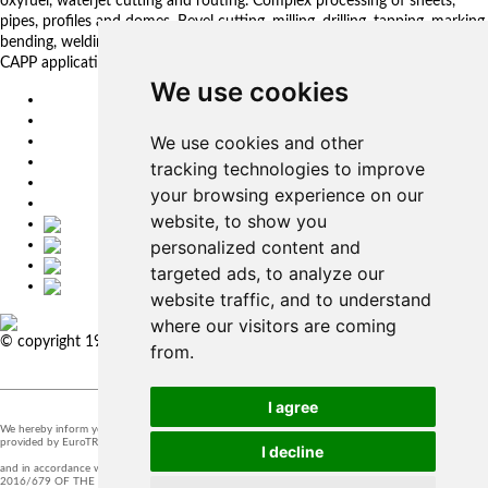
oxyfuel, waterjet cutting and routing. Complex processing of sheets,
pipes, profiles and domes. Bevel cutting, milling, drilling, tapping, marking,
bending, welding. Automated solutions. CNC control systems and CAM.
CAPP applications for complex production management.
We use cookies
EU
DE
We use cookies and other
SK
CZ
tracking technologies to improve
USA
your browsing experience on our
简体中文
website, to show you
personalized content and
targeted ads, to analyze our
website traffic, and to understand
where our visitors are coming
© copyright 1991-2026 MicroStep, spol. s r.o. | developed by
EXPLORE
from.
STUDIOS
I agree
We hereby inform you that the supervision of the processing of personal data in our company is
provided by EuroTRADING s.r.o.
I decline
and in accordance with Section 44 of Act no. 18/20128 Z.z. and Article 37 of Regulation (EU)
2016/679 OF THE EUROPEAN PARLIAMENT AND OF THE COUNCIL, t