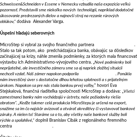
Schweissen&Schneiden v Essene v Nemecku vzbudila naša expozícia veľkú
pozornosť. Predstavili sme niekoľko nových technológií, napríklad dodatočné
úkosovanie predrezaných dielov a najnovší stroj na rezanie rúrových
oblúkov,“
dodáva Alexander Varga.
Úspešní hľadajú seberovných
MicroStep si vybral za svojho finančného partnera
Slovenskú sporiteľňu
.
Stalo sa tak potom, ako predchádzajúca banka, obávajúc sa dôsledkov
začínajúcej sa krízy, náhle zmenila podmienky, za ktorých mala financovať
výstavbu ich Administratívno-vývojového centra. „
Nové podmienky boli
neprijateľné, ale investičného zámeru sme sa aj napriek zložitej situácii
nechceli vzdať. Náš zámer napokon podporila
Slovenská sporiteľňa
. Ponúkla
nám investičný úver s dostatočne dlhou lehotou splatnosti a s prijateľným
úrokom. Napokon sa pre nás stala bankou prvej voľby,
“ hovorí Eva
Stejskalová, finančná riaditeľka spoločnosti MicroStep a dodáva: „
Všetci
zamestnanci banky nám vychádzajú v ústrety, naše požiadavky riešia
obratom“. „Keďže takmer celá produkcia MicroStepu je určená na export,
snažíme sa im čo najskôr avizovať a otvárať akreditívy či vystavovať bankové
záruky. A nielen to! Staráme sa o to, aby všetky naše bankové služby boli
rýchle a spoľahlivé,“
doplnil Branislav Cibák z regionálneho firemného
centra
Slovenskej sporiteľne
.