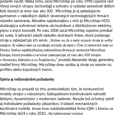
podarilo využiť. Vďaka tomu začal MicroStep po roku 1998 úspešne rásť.
Vývoj nových strojov, technológií a softvéru si vyžiadal zamestnať ďalších
ľudí, ktorých je dnes viac ako 300. MicroStep je aj zakladujúcim
partnerom v niekoľkých ďalších slovenských technologických firmách
rôzneho zamerania. Aktuálne najziskovejšou z nich je MicroStep-HDO
dodávajúca softvérové riešenia obchodníkom a distribútorom elektriny,
plynu a iných komodít. Po roku 2000 začal MicroStep úspešne prenikať
do sveta. V zahraničí založil niekoľko dcérskych firiem, ktoré predávajú
stroje a zabezpečujú ich servis. „
Tešíme sa, že o naše rezacie stroje je veľký
záujem. Aj vďaka nám sa vyrábajú výstuže do baní v Číne či zámorské lode vo
Fínsku. Našou najdôležitejšou zahraničnou firmou je nemecká MicroStep
Europa, ktorá predala a servisne zabezpečuje už viac ako 500 strojov
v Nemecku, Rakúsku a vo Švajčiarsku,
“ povedal Alexander Varga, generálny
riaditeľ firmy MicroStep. MicroStep dnes vyrába aj stroje na rezanie rúr,
profilov alebo kopulových tvarov.
Splnia aj neštandardné požiadavky
MicroStep sa presadil na trhu predovšetkým tým, že konkurenčné
modely strojov s robustnými, ťažkopádnymi konštrukciami nahradil
ľahkými, dynamickými, s moderným riadením. Navyše bol ochotný splniť
aj individuálne požiadavky zákazníkov. V oblasti mechanických
konštrukcií rozšírila know-how subdodávateľská firma IQM, s ktorou sa
MicroStep zlúčil v roku 2010.
„Na tohtoročnej výstave