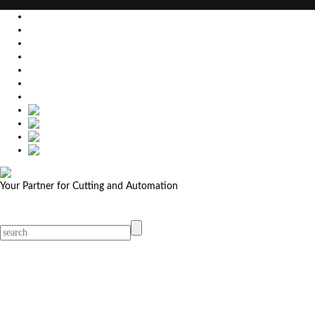
EU
DE
SK
CZ
USA
简体中文
Your Partner for Cutting and Automation
MicroStep menu
Menu
Contact Your Dealer
Dealers
MicroStep Menu
Products
Solutions
Video
News