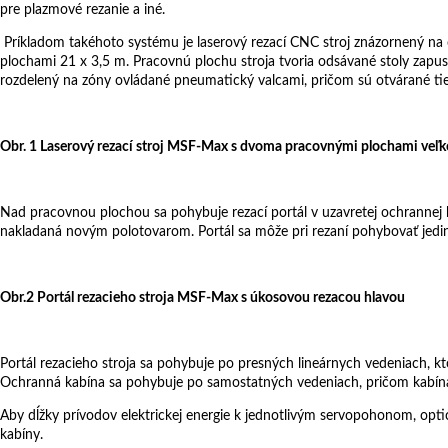
pre plazmové rezanie a iné.
Príkladom takéhoto systému je laserový rezací CNC stroj znázornený na 
plochami 21 x 3,5 m. Pracovnú plochu stroja tvoria odsávané stoly zapust
rozdelený na zóny ovládané pneumatický valcami, pričom sú otvárané tie,
Obr. 1 Laserový rezací stroj MSF-Max s dvoma pracovnými plochami veľko
Nad pracovnou plochou sa pohybuje rezací portál v uzavretej ochrannej 
nakladaná novým polotovarom. Portál sa môže pri rezaní pohybovať jedine
Obr.2 Portál rezacieho stroja MSF-Max s úkosovou rezacou hlavou
Portál rezacieho stroja sa pohybuje po presných lineárnych vedeniach, k
Ochranná kabína sa pohybuje po samostatných vedeniach, pričom kabí
Aby dĺžky prívodov elektrickej energie k jednotlivým servopohonom, optic
kabíny.