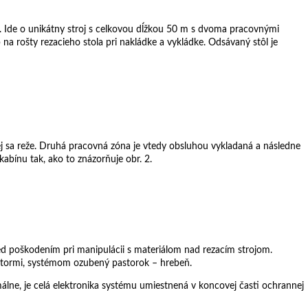
. Ide o unikátny stroj s celkovou dĺžkou 50 m s dvoma pracovnými
a rošty rezacieho stola pri nakládke a vykládke. Odsávaný stôl je
j sa reže. Druhá pracovná zóna je vtedy obsluhou vykladaná a následne
abínu tak, ako to znázorňuje obr. 2.
red poškodením pri manipulácii s materiálom nad rezacím strojom.
otormi, systémom ozubený pastorok – hrebeň.
málne, je celá elektronika systému umiestnená v koncovej časti ochrannej