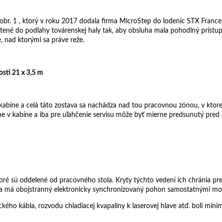
obr. 1 , ktorý v roku 2017 dodala firma MicroStep do lodeníc STX France
ené do podlahy továrenskej haly tak, aby obsluha mala pohodlný prístup n
 nad ktorými sa práve reže.
sti 21 x 3,5 m
kabíne a celá táto zostava sa nachádza nad tou pracovnou zónou, v ktore
 v kabíne a iba pre uľahčenie servisu môže byť mierne predsunutý pred k
toré sú oddelené od pracovného stola. Kryty týchto vedení ich chránia p
na má obojstranný elektronicky synchronizovaný pohon samostatnými m
kého kábla, rozvodu chladiacej kvapaliny k laserovej hlave atď. boli mini