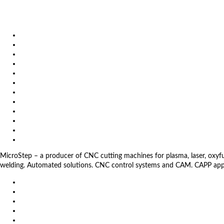
September 7, 2018
Laserové rezacie stroje pre veľkoplošné aplikácie
Products
Solutions
Video
News
Exhibitions
References
About us
Impressum
General Terms and Conditions
Download
Client Zone
Privacy Policy
MicroStep – a producer of CNC cutting machines for plasma, laser, oxyfuel,
welding. Automated solutions. CNC control systems and CAM. CAPP app
EU
DE
SK
CZ
USA