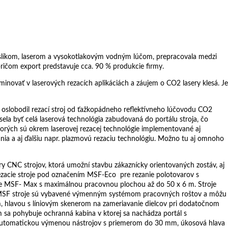
 kyslíkom, laserom a vysokotlakovým vodným lúčom, prepracovala medzi
ričom export predstavuje cca. 90 % produkcie firmy.
novať v laserových rezacích aplikáciách a záujem o CO2 lasery klesá. Je
 oslobodil rezací stroj od ťažkopádneho reflektívneho lúčovodu CO2
ela byť celá laserová technológia zabudovaná do portálu stroja, čo
torých sú okrem laserovej rezacej technológie implementované aj
vania a aj ďalšiu napr. plazmovú rezaciu technológiu. Možno tu aj omnoho
y CNC strojov, ktorá umožní stavbu zákaznícky orientovaných zostáv, aj
ezacie stroje pod označením MSF-Eco pre rezanie polotovarov s
e MSF- Max s maximálnou pracovnou plochou až do 50 x 6 m. Stroje
 MSF stroje sú vybavené výmenným systémom pracovných roštov a môžu
, hlavou s líniovým skenerom na zameriavanie dielcov pri dodatočnom
 sa pohybuje ochranná kabína v ktorej sa nachádza portál s
a s automatickou výmenou nástrojov s priemerom do 30 mm, úkosová hlava