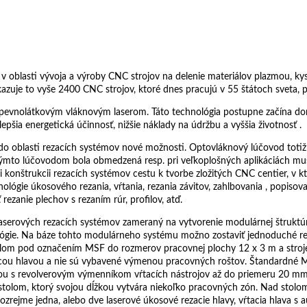
ia v oblasti vývoja a výroby CNC strojov na delenie materiálov plazmou,
zuje to vyše 2400 CNC strojov, ktoré dnes pracujú v 55 štátoch sveta, p
 pevnolátkovým vláknovým laserom. Táto technológia postupne začína domi
epšia energetická účinnosť, nižšie náklady na údržbu a vyššia životnosť .
do oblasti rezacích systémov nové možnosti. Optovláknový lúčovod totiž
akýmto lúčovodom bola obmedzená resp. pri veľkoplošných aplikáciách mus
onštrukcii rezacích systémov cestu k tvorbe zložitých CNC centier, v k
nológie úkosového rezania, vŕtania, rezania závitov, zahlbovania , popiso
ezanie plechov s rezaním rúr, profilov, atď.
laserových rezacích systémov zameraný na vytvorenie modulárnej štruktúr
nológie. Na báze tohto modulárneho systému možno zostaviť jednoduché r
lom pod označením MSF do rozmerov pracovnej plochy 12 x 3 m a stroj
cou hlavou a nie sú vybavené výmenou pracovných roštov. Štandardné
vou s revolverovým výmenníkom vŕtacích nástrojov až do priemeru 20 mm
tolom, ktorý svojou dĺžkou vytvára niekoľko pracovných zón. Nad stolom
mozrejme jedna, alebo dve laserové úkosové rezacie hlavy, vŕtacia hlav