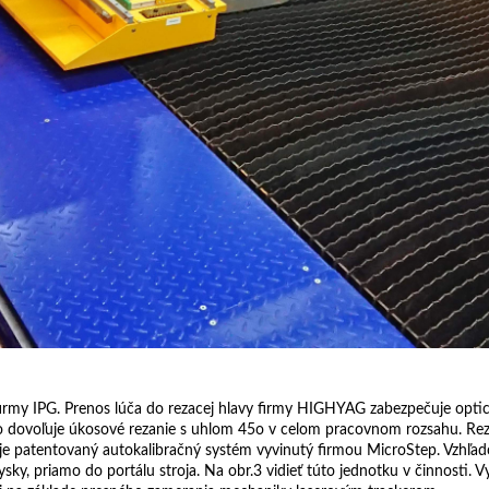
 firmy IPG. Prenos lúča do rezacej hlavy firmy HIGHYAG zabezpečuje opt
 dovoľuje úkosové rezanie s uhlom 45o v celom pracovnom rozsahu. Rezac
čuje patentovaný autokalibračný systém vyvinutý firmou MicroStep. Vzhľa
ysky, priamo do portálu stroja. Na obr.3 vidieť túto jednotku v činnosti. 