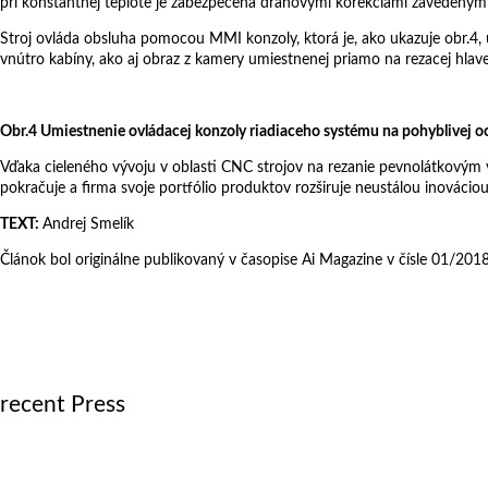
pri konštantnej teplote je zabezpečená dráhovými korekciami zavedený
Stroj ovláda obsluha pomocou MMI konzoly, ktorá je, ako ukazuje obr.4,
vnútro kabíny, ako aj obraz z kamery umiestnenej priamo na rezacej hlav
Obr.4 Umiestnenie ovládacej konzoly riadiaceho systému na pohyblivej o
Vďaka cieleného vývoju v oblasti CNC strojov na rezanie pevnolátkovým v
pokračuje a firma svoje portfólio produktov rozširuje neustálou inovác
TEXT:
Andrej Smelík
Článok bol originálne publikovaný v časopise Ai Magazine v čísle 01/2018
recent Press
October 17, 2018
mCAM – efektívne riešenie na rezanie 3D dielov
October 7, 2018
Rezanie rúr robotom