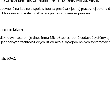
mi na základe presného zamerania mechaniky laserovým trackerom.
 upevnená na kabíne a spolu s ňou sa presúva z jednej pracovnej polohy 
e, ktorá umožňuje sledovať rezací proces v priamom prenose.
chrannej kabíne
láknovým laserom je dnes firma MicroStep schopná dodávať systémy aj na 
iou jednotlivých technologických uzlov, ako aj vývojom nových systémový
 str. 60-61