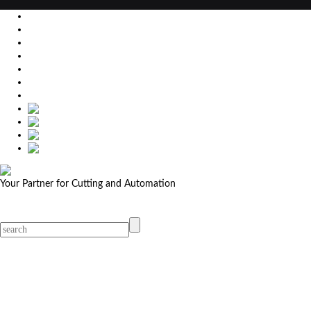
EU
DE
SK
CZ
USA
简体中文
Your Partner for Cutting and Automation
MicroStep menu
Menu
Contact Your Dealer
Dealers
MicroStep Menu
Products
Solutions
Video
News