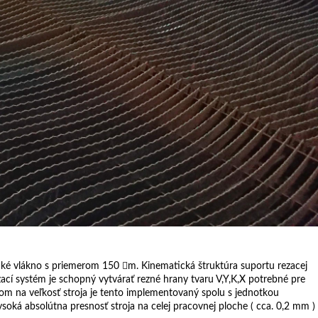
ické vlákno s priemerom 150 m. Kinematická štruktúra suportu rezacej
í systém je schopný vytvárať rezné hrany tvaru V,Y,K,X potrebné pre
dom na veľkosť stroja je tento implementovaný spolu s jednotkou
Vysoká absolútna presnosť stroja na celej pracovnej ploche ( cca. 0,2 mm )