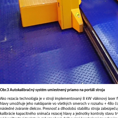
Obr.3 Autokalibračný systém umiestnený priamo na portáli stroja
Ako rezacia technológia je v stroji implementovaný 8 kW vláknový laser
hlavy umožňuje jeho naklápanie vo všetkých smeroch v rozsahu + 48o čo
následné zváranie dielcov. Presnosť a dlhodobú stabilitu stroja zabezpe
kalibrácie kapacitného snímača rezacej hlavy a jednotky kontroly stavu tr