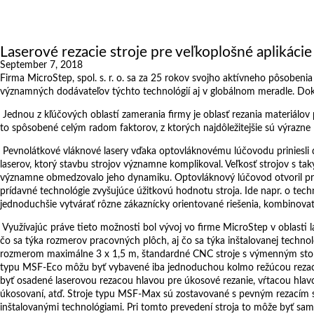
Exhibitions
References
About us
Laserové rezacie stroje pre veľkoplošné aplikácie
September 7, 2018
Firma MicroStep, spol. s. r. o. sa za 25 rokov svojho aktívneho pôsoben
významných dodávateľov týchto technológií aj v globálnom meradle. Doka
Jednou z kľúčových oblastí zamerania firmy je oblasť rezania materiálov
to spôsobené celým radom faktorov, z ktorých najdôležitejšie sú výrazne l
Pevnolátkové vláknové lasery vďaka optovláknovému lúčovodu priniesli 
laserov, ktorý stavbu strojov významne komplikoval. Veľkosť strojov s t
významne obmedzovalo jeho dynamiku. Optovláknový lúčovod otvoril pri k
prídavné technológie zvyšujúce úžitkovú hodnotu stroja. Ide napr. o tech
jednoduchšie vytvárať rôzne zákaznícky orientované riešenia, kombinovať r
Využívajúc práve tieto možnosti bol vývoj vo firme MicroStep v oblasti 
čo sa týka rozmerov pracovných plôch, aj čo sa týka inštalovanej tech
rozmerom maximálne 3 x 1,5 m, štandardné CNC stroje s výmenným sto
typu MSF-Eco môžu byť vybavené iba jednoduchou kolmo režúcou reza
byť osadené laserovou rezacou hlavou pre úkosové rezanie, vŕtacou hla
úkosovaní, atď. Stroje typu MSF-Max sú zostavované s pevným rezacím s
inštalovanými technológiami. Pri tomto prevedení stroja to môže byť sa