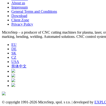
About us
Impressum
General Terms and Conditions
Download
Client Zone
Privacy Policy
MicroStep – a producer of CNC cutting machines for plasma, laser, oxyf
marking, bending, welding. Automated solutions. CNC control syst
EU
DE
SK
CZ
USA
简体中文
© copyright 1991-2026 MicroStep, spol. s r.o. | developed by
EXPLO