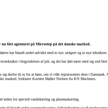
 nu fået agenturet på Microstep på det danske marked.
ndøren har blandt andet udvidet med to nye sælgere og to nye teknikere.
cetekniker i begyndelsen af juli, og det har ført mere med sig end blot 
e sig derfor til os for at høre, om vi ville repræsentere dem i Danmark.
ske marked, forklarer Karsten Møller Nielsen fra KN Machines.
t inden for specielt vandskæring og plasmaskæring.
ætte til blandt andet spærproducenter, skibsindustrien og til producente