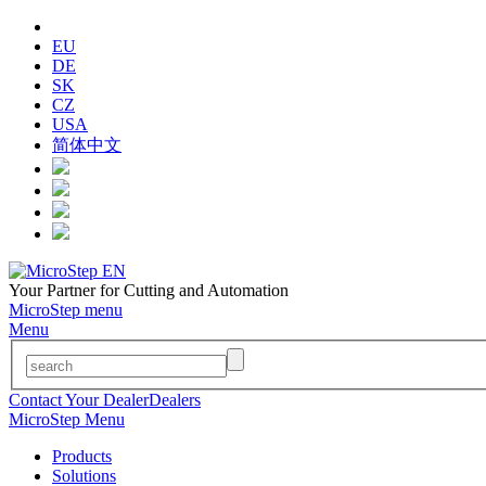
EU
DE
SK
CZ
USA
简体中文
Your Partner for Cutting and Automation
MicroStep menu
Menu
Contact Your Dealer
Dealers
MicroStep Menu
Products
Solutions