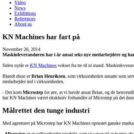
Video
News
Exhibitions
References
About us
KN Machines har fart på
November 26, 2014
Maskinleverandøren har i år ansat seks nye medarbejdere og har
Siden nytår er
KN Machines
vokset fra tre til ni mand. Maskinlevera
Blandt disse er
Brian Henriksen
, som virksomheden ansatte som servi
medarbejder ind i virksomheden.
- Det kom
Microstep
for øre, at vi havde ansat Brian, og de henvendt
har KN Machines været eksklusiv forhandler af Microstep på det dan
Målrettet den tunge industri
Med agenturet på Microstep har KN Machines oprustet ganske markan
-
Microstep
er et velbearbejdet produkt, som vi satser på at kunne afs