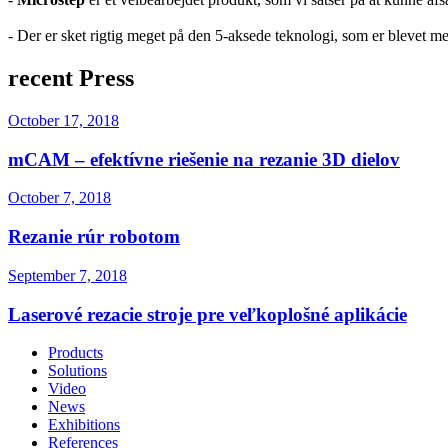
- Der er sket rigtig meget på den 5-aksede teknologi, som er blevet me
recent Press
October 17, 2018
mCAM – efektívne riešenie na rezanie 3D dielov
October 7, 2018
Rezanie rúr robotom
September 7, 2018
Laserové rezacie stroje pre veľkoplošné aplikácie
Products
Solutions
Video
News
Exhibitions
References